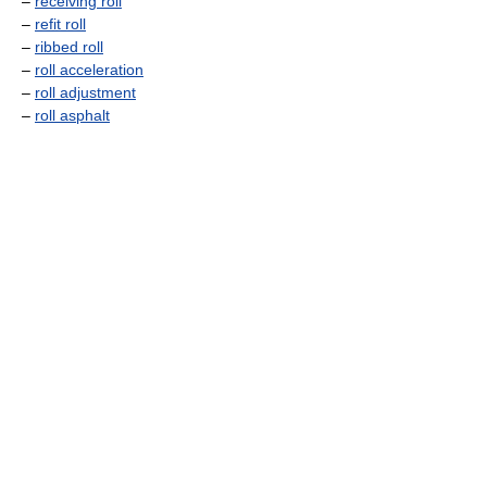
–
receiving roll
–
refit roll
–
ribbed roll
–
roll acceleration
–
roll adjustment
–
roll asphalt