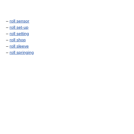
–
roll sensor
–
roll set-up
–
roll setting
–
roll shop
–
roll sleeve
–
roll springing