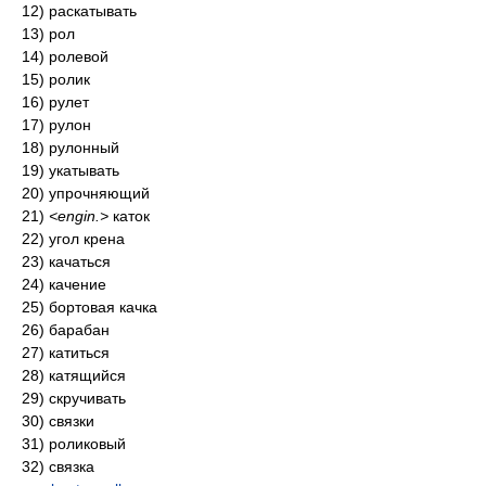
12) раскатывать
13) рол
14) ролевой
15) ролик
16) рулет
17) рулон
18) рулонный
19) укатывать
20) упрочняющий
21)
<engin.>
каток
22) угол крена
23) качаться
24) качение
25) бортовая качка
26) барабан
27) катиться
28) катящийся
29) скручивать
30) связки
31) роликовый
32) связка