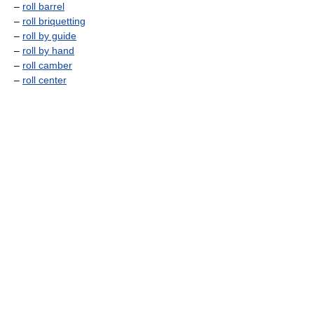
–
roll barrel
–
roll briquetting
–
roll by guide
–
roll by hand
–
roll camber
–
roll center