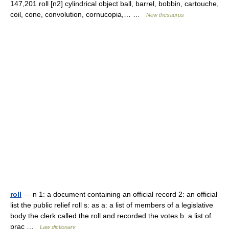
147,201 roll [n2] cylindrical object ball, barrel, bobbin, cartouche,
coil, cone, convolution, cornucopia,… …
New thesaurus
roll
— n 1: a document containing an official record 2: an official
list the public relief roll s: as a: a list of members of a legislative
body the clerk called the roll and recorded the votes b: a list of
prac …
Law dictionary