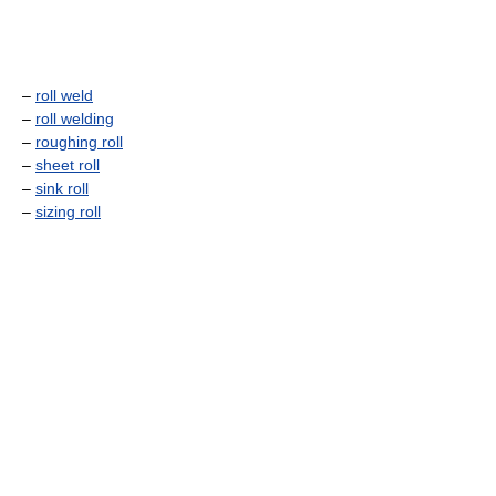
–
roll weld
–
roll welding
–
roughing roll
–
sheet roll
–
sink roll
–
sizing roll